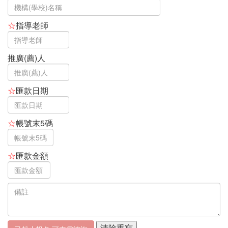
-
-
☆
指導老師
-
-
推廣(薦)人
-
-
☆
匯款日期
-
-
-
☆
帳號末5碼
-
-
☆
匯款金額
-
-
-
-
2025