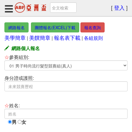
☰
[
登入
]
網路報名
團體報名(EXCEL)下載
報名查詢
2025
美學簡章
美饌簡章
報名表下載
|
|
|
各組規則
ABF
網路個人報名
亞
☆
參賽組別:
洲
盃
身分證或護照:
+報
名
與
☆
姓名:
查
男
女
詢