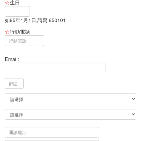
競
☆
生日
賽
資
如85年1月1日,請寫 850101
訊
☆
行動電話
查
詢
報
Email:
名
是
否
成
功
回
首
頁
-